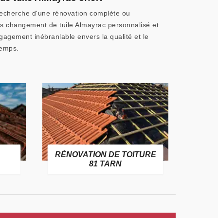
 recherche d'une rénovation complète ou
is changement de tuile Almayrac personnalisé et
gagement inébranlable envers la qualité et le
temps.
RÉNOVATION DE TOITURE
GOUT
81 TARN