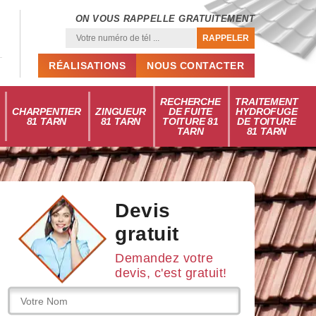
ON VOUS RAPPELLE GRATUITEMENT
RÉALISATIONS
NOUS CONTACTER
RECHERCHE
TRAITEMENT
CHARPENTIER
ZINGUEUR
DE FUITE
HYDROFUGE
81 TARN
81 TARN
TOITURE 81
DE TOITURE
TARN
81 TARN
Devis
gratuit
Demandez votre
devis, c'est gratuit!