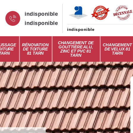
indisponible
indisponible
indisponible
CHANGEMENT DE
USSAGE
RÉNOVATION
CHANGEMENT
GOUTTIÈRE ALU,
OITURE
DE TOITURE
DE VELUX 81
ZINC ET PVC 81
 TARN
81 TARN
TARN
TARN