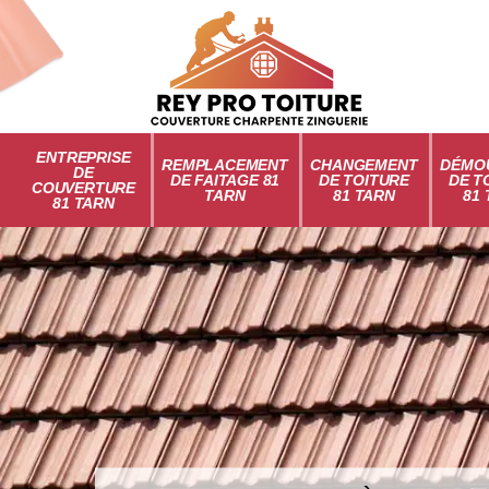
ENTREPRISE
REMPLACEMENT
CHANGEMENT
DÉMO
DE
DE FAITAGE 81
DE TOITURE
DE T
COUVERTURE
TARN
81 TARN
81
81 TARN