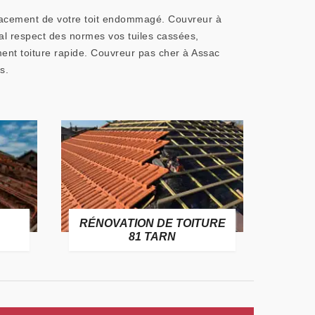
lacement de votre toit endommagé. Couvreur à
al respect des normes vos tuiles cassées,
ent toiture rapide. Couvreur pas cher à Assac
s.
CHANG
RÉNOVATION DE TOITURE
GOUTTIÈRE 
81 TARN
PVC 