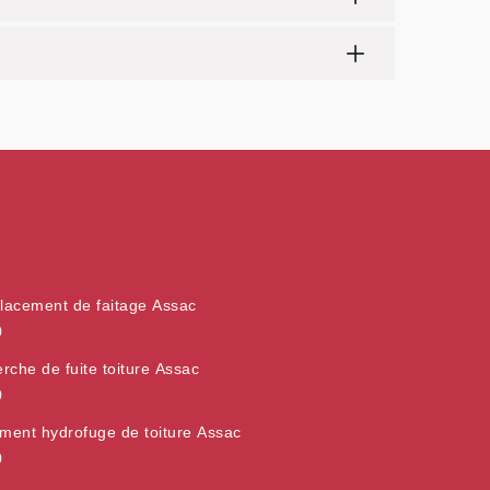
acement de faitage Assac
0
rche de fuite toiture Assac
0
ement hydrofuge de toiture Assac
0