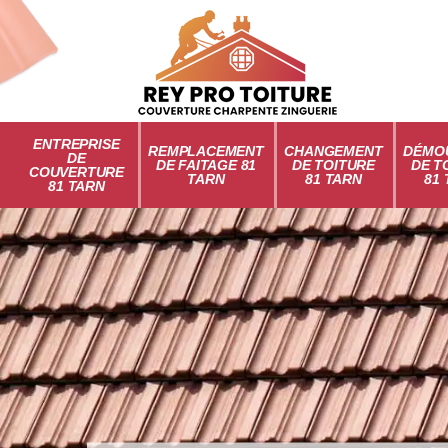
ENTREPRISE
REMPLACEMENT
CHANGEMENT
DÉMO
DE
DE FAITAGE 81
DE TOITURE
DE T
COUVERTURE
TARN
81 TARN
81
81 TARN