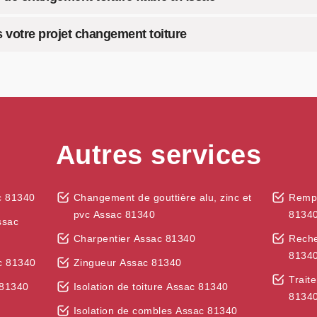
 votre projet changement toiture
Autres services
c 81340
Changement de gouttière alu, zinc et
Rempl
pvc Assac 81340
8134
ssac
Charpentier Assac 81340
Reche
8134
ac 81340
Zingueur Assac 81340
Trait
 81340
Isolation de toiture Assac 81340
8134
Isolation de combles Assac 81340