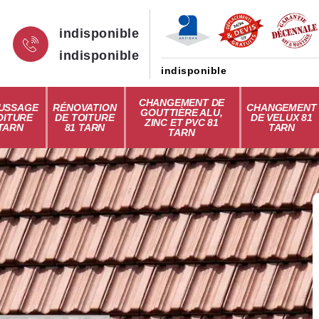
indisponible
indisponible
indisponible
CHANGEMENT DE
USSAGE
RÉNOVATION
CHANGEMENT
GOUTTIÈRE ALU,
OITURE
DE TOITURE
DE VELUX 81
ZINC ET PVC 81
 TARN
81 TARN
TARN
TARN