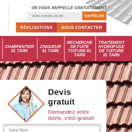
ON VOUS RAPPELLE GRATUITEMENT
RÉALISATIONS
NOUS CONTACTER
RECHERCHE
TRAITEMENT
CHARPENTIER
ZINGUEUR
DE FUITE
HYDROFUGE
81 TARN
81 TARN
TOITURE 81
DE TOITURE
TARN
81 TARN
Devis
gratuit
Demandez votre
devis, c'est gratuit!