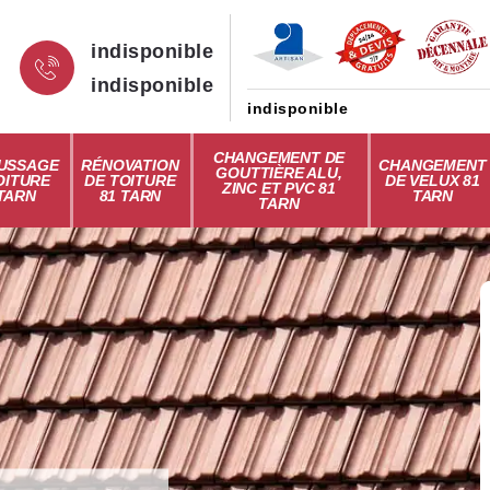
indisponible
indisponible
indisponible
CHANGEMENT DE
USSAGE
RÉNOVATION
CHANGEMENT
GOUTTIÈRE ALU,
OITURE
DE TOITURE
DE VELUX 81
ZINC ET PVC 81
 TARN
81 TARN
TARN
TARN