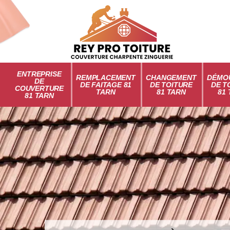
ENTREPRISE
REMPLACEMENT
CHANGEMENT
DÉMO
DE
DE FAITAGE 81
DE TOITURE
DE T
COUVERTURE
TARN
81 TARN
81
81 TARN