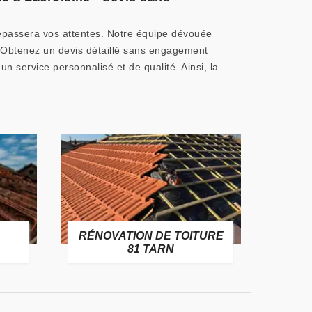
dépassera vos attentes. Notre équipe dévouée
. Obtenez un devis détaillé sans engagement
un service personnalisé et de qualité. Ainsi, la
CHANGEMENT DE
TURE
CHA
GOUTTIÈRE ALU, ZINC ET
PVC 81 TARN