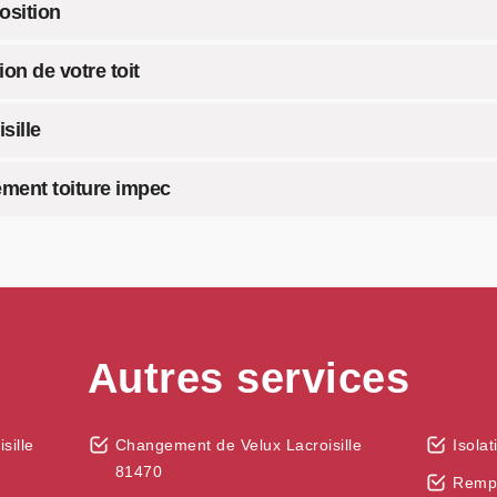
osition
ion de votre toit
sille
ment toiture impec
Autres services
sille
Changement de Velux Lacroisille
Isola
81470
Rempl