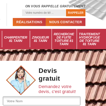
ON VOUS RAPPELLE GRATUITEMENT
RÉALISATIONS
NOUS CONTACTER
RECHERCHE
TRAITEMENT
CHARPENTIER
ZINGUEUR
DE FUITE
HYDROFUGE
81 TARN
81 TARN
TOITURE 81
DE TOITURE
TARN
81 TARN
Devis
gratuit
Demandez votre
devis, c'est gratuit!