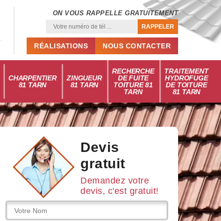
ON VOUS RAPPELLE GRATUITEMENT
RÉALISATIONS
NOUS CONTACTER
RECHERCHE
TRAITEMENT
CHARPENTIER
ZINGUEUR
DE FUITE
HYDROFUGE
81 TARN
81 TARN
TOITURE 81
DE TOITURE
TARN
81 TARN
Devis
gratuit
Demandez votre
devis, c'est gratuit!