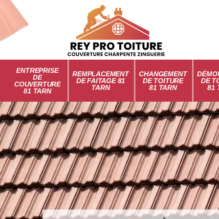
ENTREPRISE
REMPLACEMENT
CHANGEMENT
DÉMO
DE
DE FAITAGE 81
DE TOITURE
DE T
COUVERTURE
TARN
81 TARN
81
81 TARN