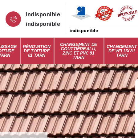
indisponible
indisponible
indisponible
CHANGEMENT DE
USSAGE
RÉNOVATION
CHANGEMENT
GOUTTIÈRE ALU,
OITURE
DE TOITURE
DE VELUX 81
ZINC ET PVC 81
 TARN
81 TARN
TARN
TARN