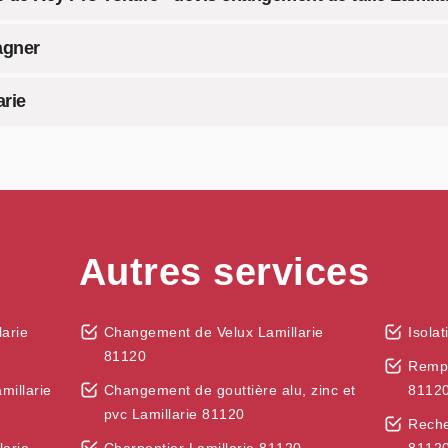
agner
arie
Autres services
arie
Changement de Velux Lamillarie
Isola
81120
Rempl
millarie
Changement de gouttière alu, zinc et
8112
pvc Lamillarie 81120
Reche