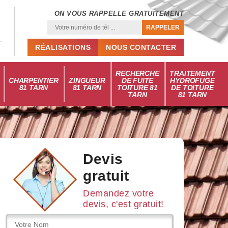
ON VOUS RAPPELLE GRATUITEMENT
RÉALISATIONS
NOUS CONTACTER
RECHERCHE
TRAITEMENT
CHARPENTIER
ZINGUEUR
DE FUITE
HYDROFUGE
81 TARN
81 TARN
TOITURE 81
DE TOITURE
TARN
81 TARN
Devis
gratuit
Demandez votre
devis, c'est gratuit!