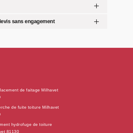
- devis sans engagement
acement de faitage Milhavet
0
rche de fuite toiture Milhavet
0
ement hydrofuge de toiture
vet 81130