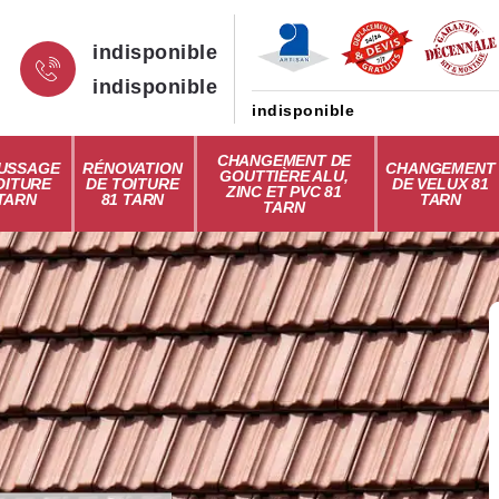
indisponible
indisponible
indisponible
CHANGEMENT DE
USSAGE
RÉNOVATION
CHANGEMENT
GOUTTIÈRE ALU,
OITURE
DE TOITURE
DE VELUX 81
ZINC ET PVC 81
 TARN
81 TARN
TARN
TARN