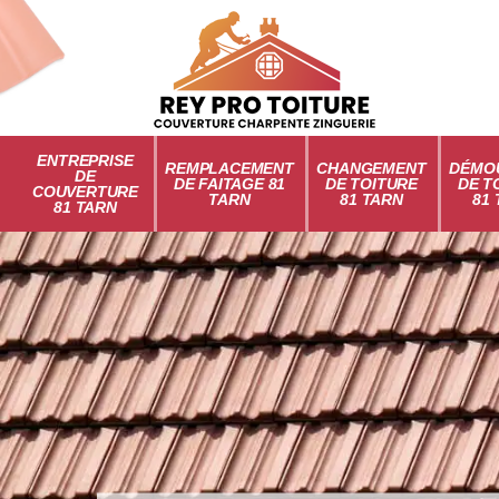
ENTREPRISE
REMPLACEMENT
CHANGEMENT
DÉMO
DE
DE FAITAGE 81
DE TOITURE
DE T
COUVERTURE
TARN
81 TARN
81
81 TARN