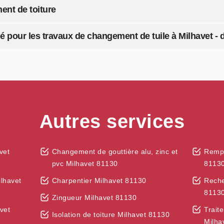
ent de toiture
égié pour les travaux de changement de tuile à Milhavet 
Autres services
vet
Changement de gouttière alu, zinc et
Rempl
pvc Milhavet 81130
8113
ilhavet
Charpentier Milhavet 81130
Reche
8113
Zingueur Milhavet 81130
vet
Trait
Isolation de toiture Milhavet 81130
Milha