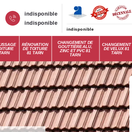
indisponible
indisponible
indisponible
CHANGEMENT DE
USSAGE
RÉNOVATION
CHANGEMENT
GOUTTIÈRE ALU,
OITURE
DE TOITURE
DE VELUX 81
ZINC ET PVC 81
 TARN
81 TARN
TARN
TARN