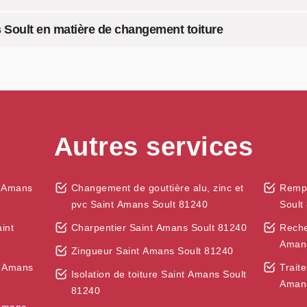
s Soult en matière de changement toiture
Autres services
t Amans
Changement de gouttière alu, zinc et
Rempl
pvc Saint Amans Soult 81240
Soult
int
Charpentier Saint Amans Soult 81240
Reche
Amans
Zingueur Saint Amans Soult 81240
t Amans
Trait
Isolation de toiture Saint Amans Soult
Amans
81240