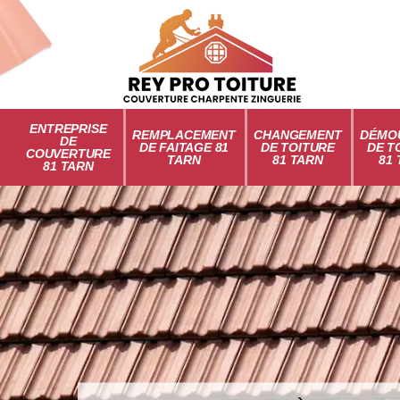
ENTREPRISE
REMPLACEMENT
CHANGEMENT
DÉMO
DE
DE FAITAGE 81
DE TOITURE
DE T
COUVERTURE
TARN
81 TARN
81
81 TARN