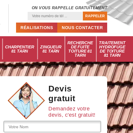
ON VOUS RAPPELLE GRATUITEMENT
RÉALISATIONS
NOUS CONTACTER
RECHERCHE
TRAITEMENT
CHARPENTIER
ZINGUEUR
DE FUITE
HYDROFUGE
81 TARN
81 TARN
TOITURE 81
DE TOITURE
TARN
81 TARN
Devis
gratuit
Demandez votre
devis, c'est gratuit!