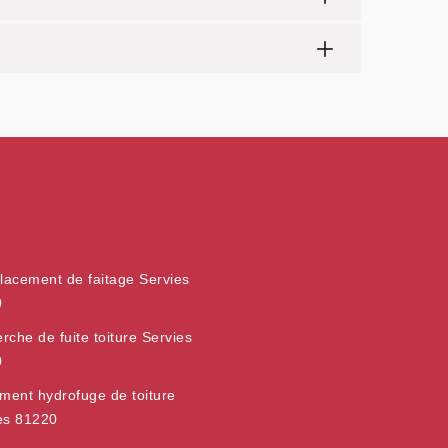
acement de faitage Servies
0
rche de fuite toiture Servies
0
ement hydrofuge de toiture
es 81220