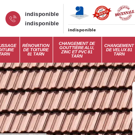
indisponible
indisponible
indisponible
CHANGEMENT DE
USSAGE
RÉNOVATION
CHANGEMENT
GOUTTIÈRE ALU,
OITURE
DE TOITURE
DE VELUX 81
ZINC ET PVC 81
 TARN
81 TARN
TARN
TARN