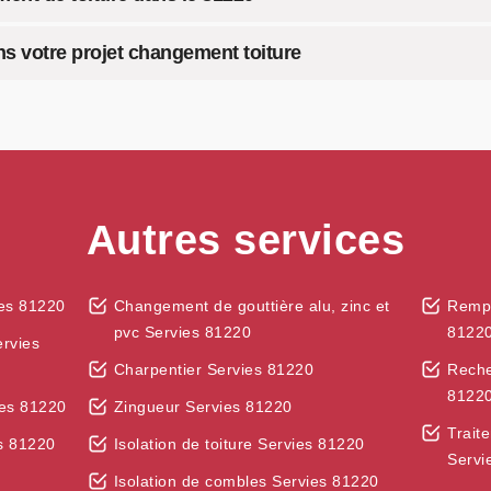
s votre projet changement toiture
Autres services
es 81220
Changement de gouttière alu, zinc et
Rempl
pvc Servies 81220
8122
ervies
Charpentier Servies 81220
Reche
8122
ies 81220
Zingueur Servies 81220
Trait
s 81220
Isolation de toiture Servies 81220
Servi
Isolation de combles Servies 81220