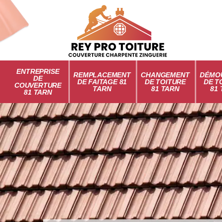
ENTREPRISE
REMPLACEMENT
CHANGEMENT
DÉMO
DE
DE FAITAGE 81
DE TOITURE
DE T
COUVERTURE
TARN
81 TARN
81
81 TARN