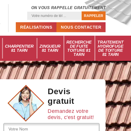
ON VOUS RAPPELLE GRATUITEMENT
RÉALISATIONS
NOUS CONTACTER
RECHERCHE
TRAITEMENT
CHARPENTIER
ZINGUEUR
DE FUITE
HYDROFUGE
81 TARN
81 TARN
TOITURE 81
DE TOITURE
TARN
81 TARN
Devis
gratuit
Demandez votre
devis, c'est gratuit!