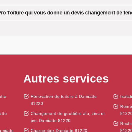
 Pro Toiture qui vous donne un devis changement de fenê
Autres services
tte
Rénovation de toiture à Damiatte
Isola
81220
Rempl
atte
Changement de gouttière alu, zinc et
8122
pvc Damiatte 81220
Reche
amiatte
Charpentier Damiatte 81220
8122