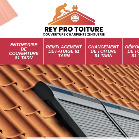
ENTREPRISE
REMPLACEMENT
CHANGEMENT
DÉMO
DE
DE FAITAGE 81
DE TOITURE
DE T
COUVERTURE
TARN
81 TARN
81
81 TARN