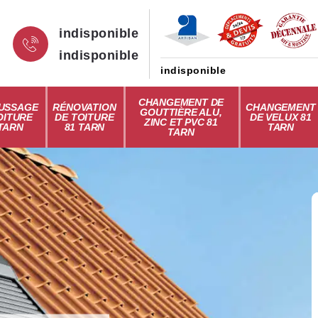
indisponible
indisponible
indisponible
CHANGEMENT DE
USSAGE
RÉNOVATION
CHANGEMENT
GOUTTIÈRE ALU,
OITURE
DE TOITURE
DE VELUX 81
ZINC ET PVC 81
 TARN
81 TARN
TARN
TARN