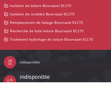
Isolation de toiture Bournazel 81170
Isolation de combles Bournazel 81170
Remplacement de faitage Bournazel 81170
Recherche de fuite toiture Bournazel 81170
Traitement hydrofuge de toiture Bournazel 81170
indisponible
indisponible
indisponible
©2023 - 2026Tout droit réservé -
MENTIONS LÉGALES