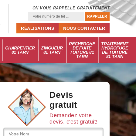
ON VOUS RAPPELLE GRATUITEMENT
RÉALISATIONS
NOUS CONTACTER
RECHERCHE
TRAITEMENT
CHARPENTIER
ZINGUEUR
DE FUITE
HYDROFUGE
81 TARN
81 TARN
TOITURE 81
DE TOITURE
TARN
81 TARN
Devis
gratuit
Demandez votre
devis, c'est gratuit!