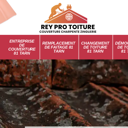
ENTREPRISE
REMPLACEMENT
CHANGEMENT
DÉMO
DE
DE FAITAGE 81
DE TOITURE
DE T
COUVERTURE
TARN
81 TARN
81
81 TARN