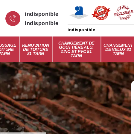
indisponible
indisponible
indisponible
CHANGEMENT DE
USSAGE
RÉNOVATION
CHANGEMENT
GOUTTIÈRE ALU,
OITURE
DE TOITURE
DE VELUX 81
ZINC ET PVC 81
 TARN
81 TARN
TARN
TARN