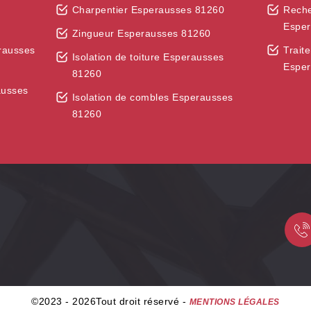
Charpentier Esperausses 81260
Reche
Esper
Zingueur Esperausses 81260
erausses
Trait
Isolation de toiture Esperausses
Esper
81260
ausses
Isolation de combles Esperausses
81260
©2023 - 2026Tout droit réservé -
MENTIONS LÉGALES