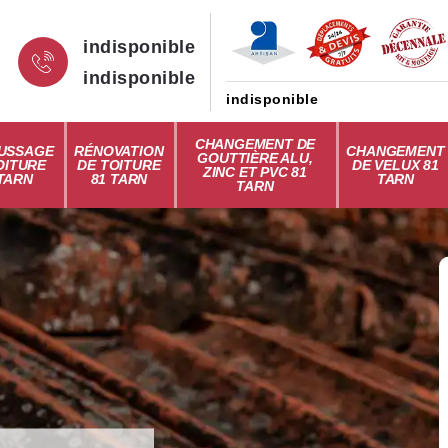
indisponible
indisponible
indisponible
CHANGEMENT DE
USSAGE
RÉNOVATION
CHANGEMENT
GOUTTIÈRE ALU,
OITURE
DE TOITURE
DE VELUX 81
ZINC ET PVC 81
 TARN
81 TARN
TARN
TARN