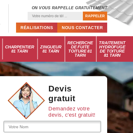
ON VOUS RAPPELLE GRATUITEMENT
RÉALISATIONS
NOUS CONTACTER
RECHERCHE
TRAITEMENT
CHARPENTIER
ZINGUEUR
DE FUITE
HYDROFUGE
81 TARN
81 TARN
TOITURE 81
DE TOITURE
TARN
81 TARN
Devis
gratuit
Demandez votre
devis, c'est gratuit!