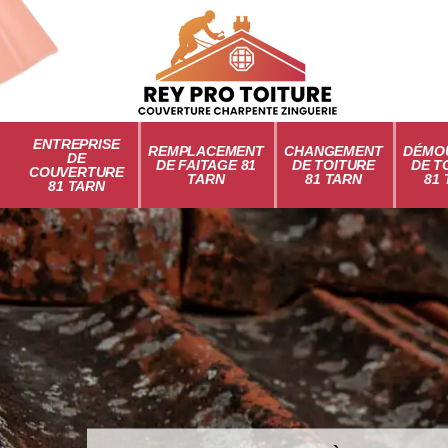
ENTREPRISE
REMPLACEMENT
CHANGEMENT
DÉMO
DE
DE FAITAGE 81
DE TOITURE
DE T
COUVERTURE
TARN
81 TARN
81
81 TARN