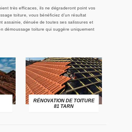
ient très efficaces, ils ne dégraderont point vos
ssage toiture, vous bénéficiez d’un résultat
t assainie, dénuée de toutes ses salissures et
t en démoussage toiture qui suggère uniquement
RÉNOVATION DE TOITURE
GOUT
81 TARN