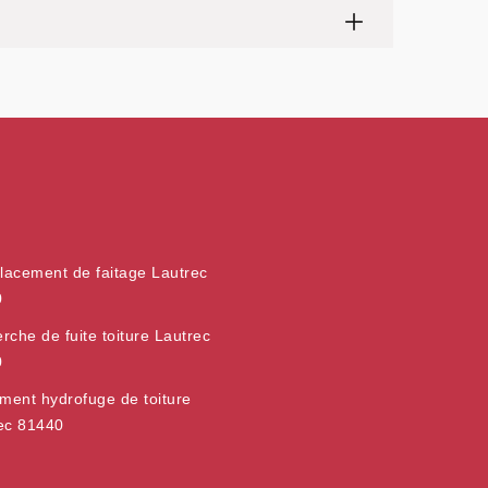
acement de faitage Lautrec
0
rche de fuite toiture Lautrec
0
ement hydrofuge de toiture
ec 81440