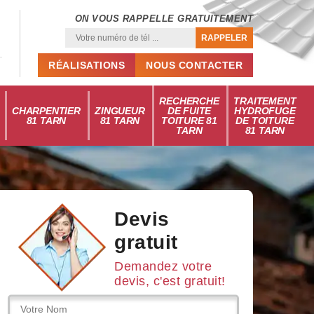
ON VOUS RAPPELLE GRATUITEMENT
RÉALISATIONS
NOUS CONTACTER
RECHERCHE
TRAITEMENT
CHARPENTIER
ZINGUEUR
DE FUITE
HYDROFUGE
81 TARN
81 TARN
TOITURE 81
DE TOITURE
TARN
81 TARN
Devis
gratuit
Demandez votre
devis, c'est gratuit!