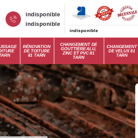
indisponible
indisponible
indisponible
CHANGEMENT DE
USSAGE
RÉNOVATION
CHANGEMENT
GOUTTIÈRE ALU,
OITURE
DE TOITURE
DE VELUX 81
ZINC ET PVC 81
 TARN
81 TARN
TARN
TARN