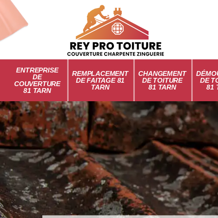
ENTREPRISE
REMPLACEMENT
CHANGEMENT
DÉMO
DE
DE FAITAGE 81
DE TOITURE
DE T
COUVERTURE
TARN
81 TARN
81
81 TARN