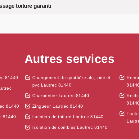
sage toiture garanti
Autres services
ec 81440
Changement de gouttière alu, zinc et
Rempl
pvc Lautrec 81440
8144
autrec
Charpentier Lautrec 81440
Reche
8144
rec 81440
Zingueur Lautrec 81440
Trait
c 81440
Isolation de toiture Lautrec 81440
Lautr
Isolation de combles Lautrec 81440