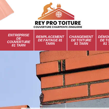
ENTREPRISE
REMPLACEMENT
CHANGEMENT
DÉMO
DE
DE FAITAGE 81
DE TOITURE
DE T
COUVERTURE
TARN
81 TARN
81
81 TARN