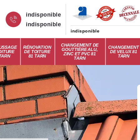
indisponible
indisponible
indisponible
CHANGEMENT DE
USSAGE
RÉNOVATION
CHANGEMENT
GOUTTIÈRE ALU,
OITURE
DE TOITURE
DE VELUX 81
ZINC ET PVC 81
 TARN
81 TARN
TARN
TARN