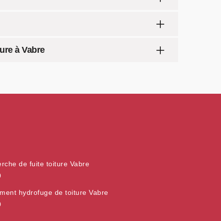
ture à Vabre
rche de fuite toiture Vabre
0
ement hydrofuge de toiture Vabre
0