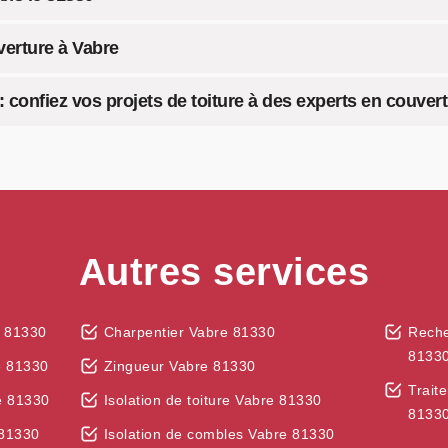
verture à Vabre
: confiez vos projets de toiture à des experts en couver
Autres services
e 81330
Charpentier Vabre 81330
Reche
8133
e 81330
Zingueur Vabre 81330
Trait
e 81330
Isolation de toiture Vabre 81330
8133
 81330
Isolation de combles Vabre 81330