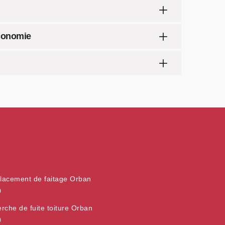
économie
acement de faitage Orban
0
rche de fuite toiture Orban
0