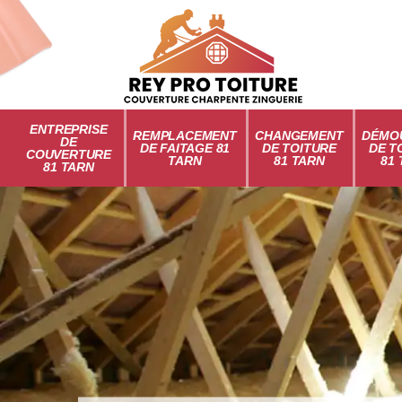
ENTREPRISE
REMPLACEMENT
CHANGEMENT
DÉMO
DE
DE FAITAGE 81
DE TOITURE
DE T
COUVERTURE
TARN
81 TARN
81
81 TARN