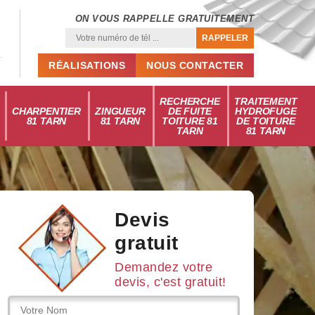
ON VOUS RAPPELLE GRATUITEMENT
RÉALISATIONS
NOUS CONTACTER
RECHERCHE
TRAITEMENT
CHARPENTIER
ZINGUEUR
DE FUITE
HYDROFUGE
81 TARN
81 TARN
TOITURE 81
DE TOITURE
TARN
81 TARN
Devis
gratuit
Demandez votre
devis, c'est gratuit!