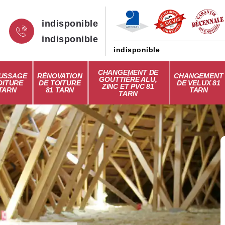
indisponible
indisponible
indisponible
CHANGEMENT DE
USSAGE
RÉNOVATION
CHANGEMENT
GOUTTIÈRE ALU,
OITURE
DE TOITURE
DE VELUX 81
ZINC ET PVC 81
 TARN
81 TARN
TARN
TARN