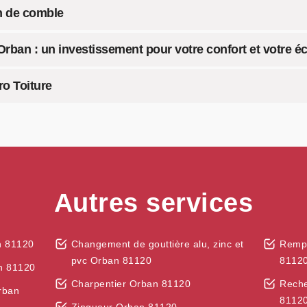
on de comble
Orban : un investissement pour votre confort et votre 
o Toiture
Autres services
n 81120
Changement de gouttière alu, zinc et
Rempl
pvc Orban 81120
8112
n 81120
Charpentier Orban 81120
Reche
rban
8112