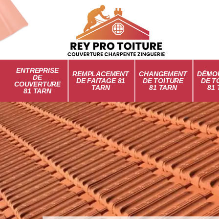
ENTREPRISE
REMPLACEMENT
CHANGEMENT
DÉMO
DE
DE FAITAGE 81
DE TOITURE
DE T
COUVERTURE
TARN
81 TARN
81
81 TARN