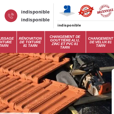
indisponible
indisponible
indisponible
CHANGEMENT DE
USSAGE
RÉNOVATION
CHANGEMENT
GOUTTIÈRE ALU,
OITURE
DE TOITURE
DE VELUX 81
ZINC ET PVC 81
 TARN
81 TARN
TARN
TARN