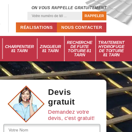
ON VOUS RAPPELLE GRATUITEMENT
RÉALISATIONS
NOUS CONTACTER
RECHERCHE
TRAITEMENT
CHARPENTIER
ZINGUEUR
DE FUITE
HYDROFUGE
81 TARN
81 TARN
TOITURE 81
DE TOITURE
TARN
81 TARN
Devis
gratuit
Demandez votre
devis, c'est gratuit!