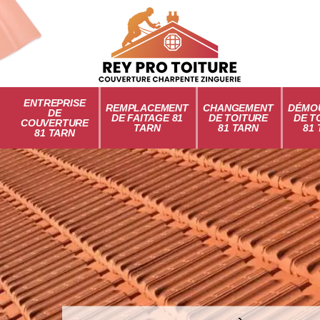
ENTREPRISE
REMPLACEMENT
CHANGEMENT
DÉMO
DE
DE FAITAGE 81
DE TOITURE
DE T
COUVERTURE
TARN
81 TARN
81
81 TARN