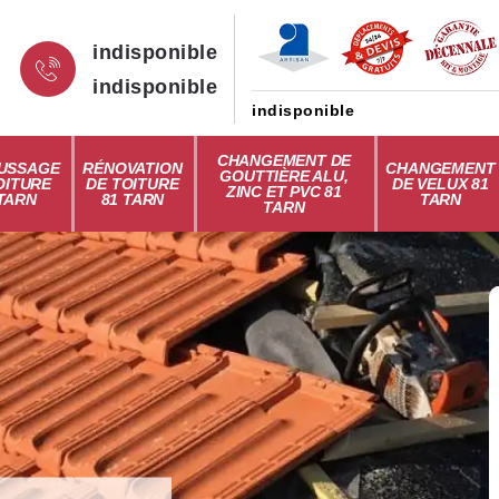
indisponible
indisponible
indisponible
CHANGEMENT DE
USSAGE
RÉNOVATION
CHANGEMENT
GOUTTIÈRE ALU,
OITURE
DE TOITURE
DE VELUX 81
ZINC ET PVC 81
 TARN
81 TARN
TARN
TARN