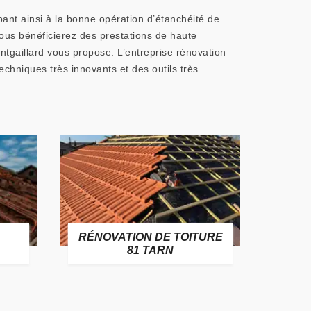
pant ainsi à la bonne opération d’étanchéité de
vous bénéficierez des prestations de haute
ontgaillard vous propose. L’entreprise rénovation
echniques très innovants et des outils très
RÉNOVATION DE TOITURE
GOUT
81 TARN