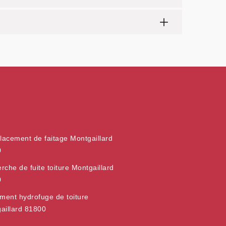
acement de faitage Montgaillard
0
rche de fuite toiture Montgaillard
0
ement hydrofuge de toiture
aillard 81800