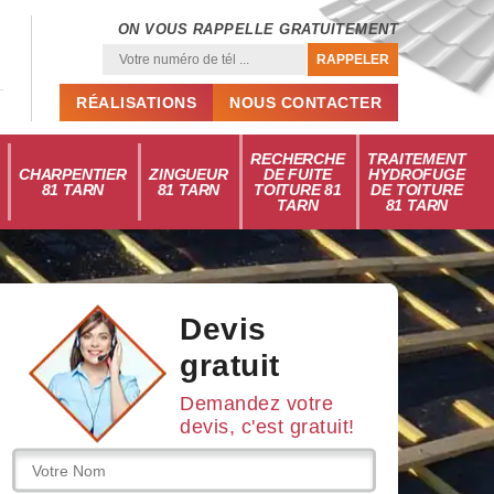
ON VOUS RAPPELLE GRATUITEMENT
RÉALISATIONS
NOUS CONTACTER
RECHERCHE
TRAITEMENT
CHARPENTIER
ZINGUEUR
DE FUITE
HYDROFUGE
81 TARN
81 TARN
TOITURE 81
DE TOITURE
TARN
81 TARN
Devis
gratuit
Demandez votre
devis, c'est gratuit!