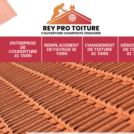
ENTREPRISE
REMPLACEMENT
CHANGEMENT
DÉMO
DE
DE FAITAGE 81
DE TOITURE
DE T
COUVERTURE
TARN
81 TARN
81
81 TARN