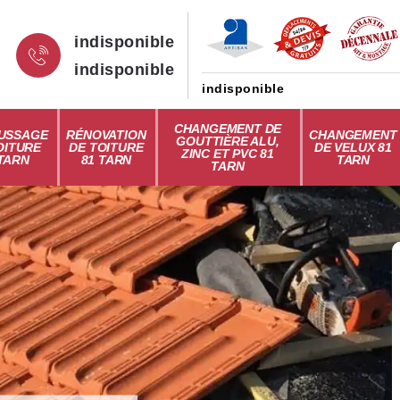
indisponible
indisponible
indisponible
CHANGEMENT DE
USSAGE
RÉNOVATION
CHANGEMENT
GOUTTIÈRE ALU,
OITURE
DE TOITURE
DE VELUX 81
ZINC ET PVC 81
 TARN
81 TARN
TARN
TARN