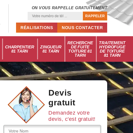
ON VOUS RAPPELLE GRATUITEMENT
RÉALISATIONS
NOUS CONTACTER
RECHERCHE
TRAITEMENT
CHARPENTIER
ZINGUEUR
DE FUITE
HYDROFUGE
81 TARN
81 TARN
TOITURE 81
DE TOITURE
TARN
81 TARN
Devis
gratuit
Demandez votre
devis, c'est gratuit!