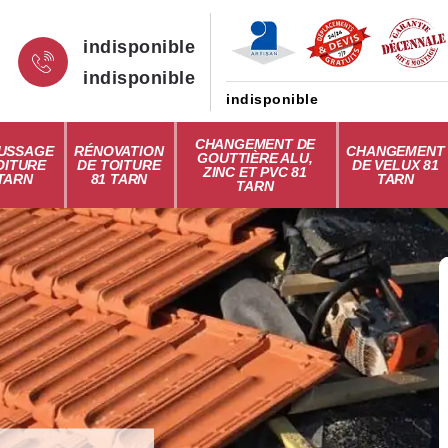
indisponible
indisponible
indisponible
CHANGEMENT DE
USSAGE
RÉNOVATION
CHANGEMENT
GOUTTIÈRE ALU,
OITURE
DE TOITURE
DE VELUX 81
ZINC ET PVC 81
 TARN
81 TARN
TARN
TARN