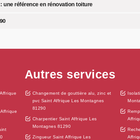
 une référence en rénovation toiture
290
Autres services
Affrique
Changement de gouttière alu, zinc et
Isola
pvc Saint Affrique Les Montagnes
Mont
81290
Affrique
Rempl
Charpentier Saint Affrique Les
Affri
Montagnes 81290
int
Reche
90
Zingueur Saint Affrique Les
Affri