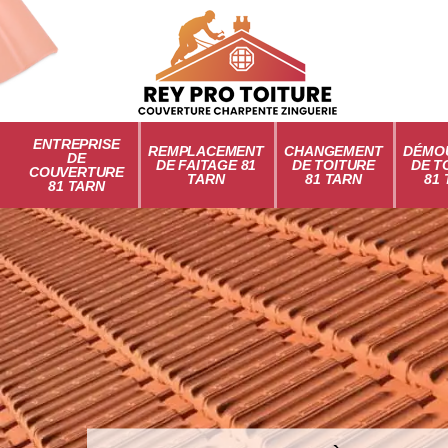
ENTREPRISE
REMPLACEMENT
CHANGEMENT
DÉMO
DE
DE FAITAGE 81
DE TOITURE
DE T
COUVERTURE
TARN
81 TARN
81
81 TARN