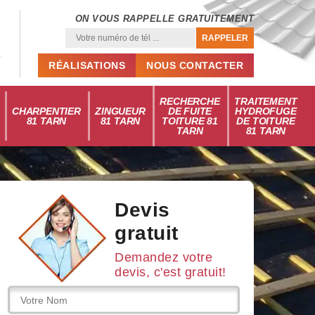
ON VOUS RAPPELLE GRATUITEMENT
RÉALISATIONS
NOUS CONTACTER
RECHERCHE
TRAITEMENT
CHARPENTIER
ZINGUEUR
DE FUITE
HYDROFUGE
81 TARN
81 TARN
TOITURE 81
DE TOITURE
TARN
81 TARN
Devis
gratuit
Demandez votre
devis, c'est gratuit!