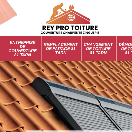
ENTREPRISE
REMPLACEMENT
CHANGEMENT
DÉMO
DE
DE FAITAGE 81
DE TOITURE
DE T
COUVERTURE
TARN
81 TARN
81
81 TARN