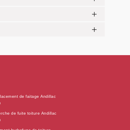
acement de faitage Andillac
0
rche de fuite toiture Andillac
0