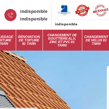
indisponible
indisponible
indisponible
CHANGEMENT DE
USSAGE
RÉNOVATION
CHANGEMENT
GOUTTIÈRE ALU,
OITURE
DE TOITURE
DE VELUX 81
ZINC ET PVC 81
 TARN
81 TARN
TARN
TARN