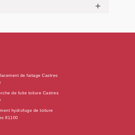
acement de faitage Castres
0
rche de fuite toiture Castres
0
ement hydrofuge de toiture
es 81100