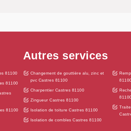
Autres services
es 81100
Changement de gouttière alu, zinc et
Rempl
pvc Castres 81100
8110
res 81100
Charpentier Castres 81100
Reche
astres
8110
Zingueur Castres 81100
Trait
res 81100
Isolation de toiture Castres 81100
Castr
Isolation de combles Castres 81100