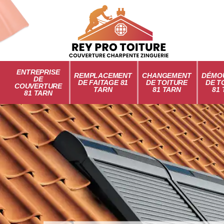
ENTREPRISE
REMPLACEMENT
CHANGEMENT
DÉMO
DE
DE FAITAGE 81
DE TOITURE
DE T
COUVERTURE
TARN
81 TARN
81
81 TARN