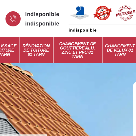
indisponible
indisponible
indisponible
CHANGEMENT DE
USSAGE
RÉNOVATION
CHANGEMENT
GOUTTIÈRE ALU,
OITURE
DE TOITURE
DE VELUX 81
ZINC ET PVC 81
 TARN
81 TARN
TARN
TARN