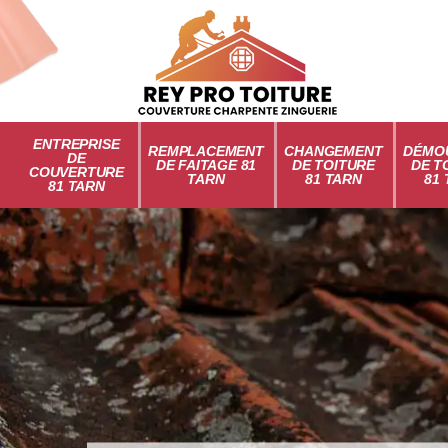
ENTREPRISE
REMPLACEMENT
CHANGEMENT
DÉMO
DE
DE FAITAGE 81
DE TOITURE
DE T
COUVERTURE
TARN
81 TARN
81
81 TARN