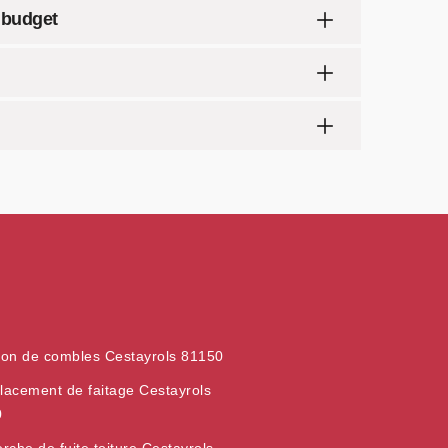
e budget
tion de combles Cestayrols 81150
acement de faitage Cestayrols
0