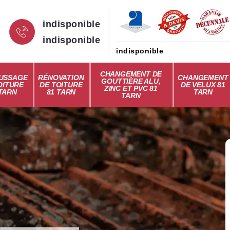
indisponible
indisponible
indisponible
CHANGEMENT DE
USSAGE
RÉNOVATION
CHANGEMENT
GOUTTIÈRE ALU,
OITURE
DE TOITURE
DE VELUX 81
ZINC ET PVC 81
 TARN
81 TARN
TARN
TARN