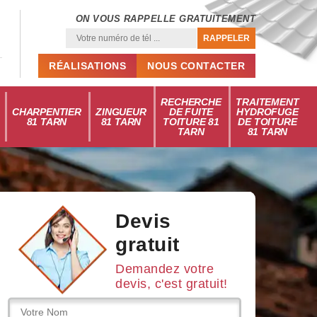
ON VOUS RAPPELLE GRATUITEMENT
RÉALISATIONS
NOUS CONTACTER
RECHERCHE
TRAITEMENT
CHARPENTIER
ZINGUEUR
DE FUITE
HYDROFUGE
81 TARN
81 TARN
TOITURE 81
DE TOITURE
TARN
81 TARN
Devis
gratuit
Demandez votre
devis, c'est gratuit!