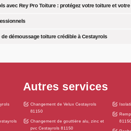
 avec Rey Pro Toiture : protégez votre toiture et votr
fessionnels
e de démoussage toiture crédible à Cestayrols
Autres services
yrols
Changement de Velux Cestayrols
Isola
81150
Rempl
estayrols
Changement de gouttière alu, zinc et
8115
pvc Cestayrols 81150