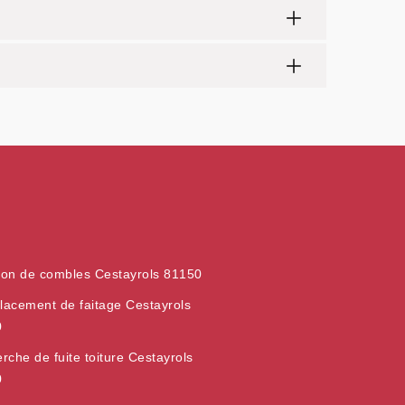
tion de combles Cestayrols 81150
acement de faitage Cestayrols
0
rche de fuite toiture Cestayrols
0