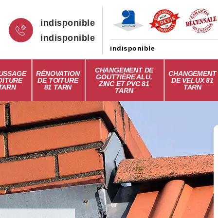
indisponible
indisponible
indisponible
CHANGEMENT DE
USSAGE
RÉNOVATION
CHANGEMENT
GOUTTIÈRE ALU,
OITURE
DE TOITURE
DE VELUX 81
ZINC ET PVC 81
 TARN
81 TARN
TARN
TARN