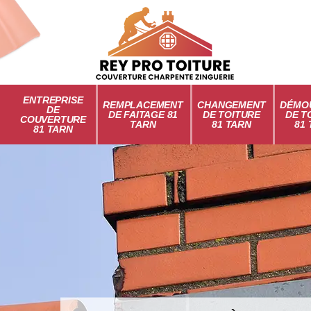
ENTREPRISE
REMPLACEMENT
CHANGEMENT
DÉMO
DE
DE FAITAGE 81
DE TOITURE
DE T
COUVERTURE
TARN
81 TARN
81
81 TARN