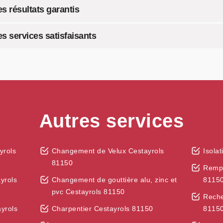
s résultats garantis
es services satisfaisants
Autres services
yrols
Changement de Velux Cestayrols
Isola
81150
Rempl
yrols
Changement de gouttière alu, zinc et
8115
pvc Cestayrols 81150
Reche
ayrols
Charpentier Cestayrols 81150
8115