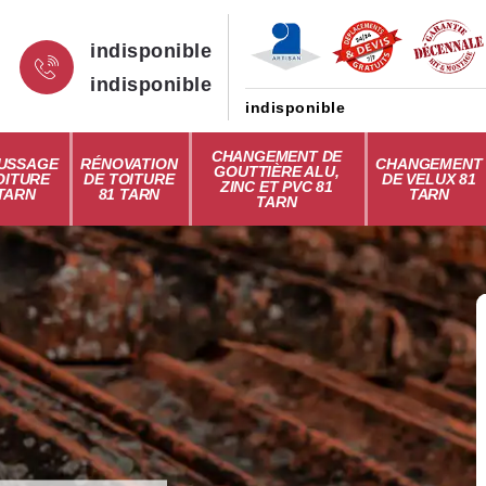
indisponible
indisponible
indisponible
CHANGEMENT DE
USSAGE
RÉNOVATION
CHANGEMENT
GOUTTIÈRE ALU,
OITURE
DE TOITURE
DE VELUX 81
ZINC ET PVC 81
 TARN
81 TARN
TARN
TARN