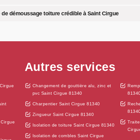
e de démoussage toiture crédible à Saint Cirgue
Autres services
 Cirgue
Changement de gouttière alu, zinc et
Rempl
pvc Saint Cirgue 81340
8134
int
Charpentier Saint Cirgue 81340
Reche
8134
Zingueur Saint Cirgue 81340
 Cirgue
Trait
Isolation de toiture Saint Cirgue 81340
Cirgu
Isolation de combles Saint Cirgue