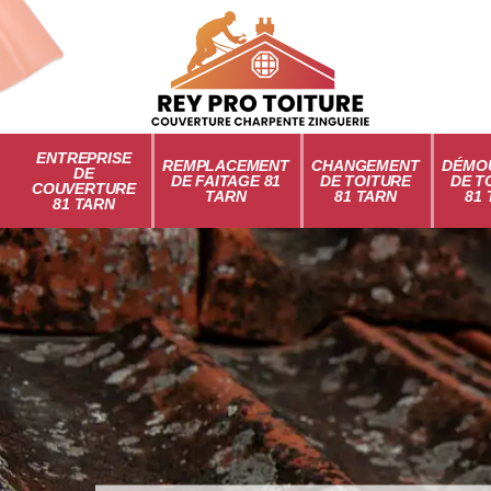
ENTREPRISE
REMPLACEMENT
CHANGEMENT
DÉMO
DE
DE FAITAGE 81
DE TOITURE
DE T
COUVERTURE
TARN
81 TARN
81
81 TARN