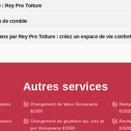
 : Rey Pro Toiture
on de comble
s par Rey Pro Toiture : créez un espace de vie confort
Autres services
ssens
Changement de Velux Giroussens
Rempl
81500
8150
ussens
Changement de gouttière alu, zinc et
Reche
pvc Giroussens 81500
8150