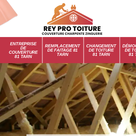
ENTREPRISE
REMPLACEMENT
CHANGEMENT
DÉMO
DE
DE FAITAGE 81
DE TOITURE
DE T
COUVERTURE
TARN
81 TARN
81
81 TARN