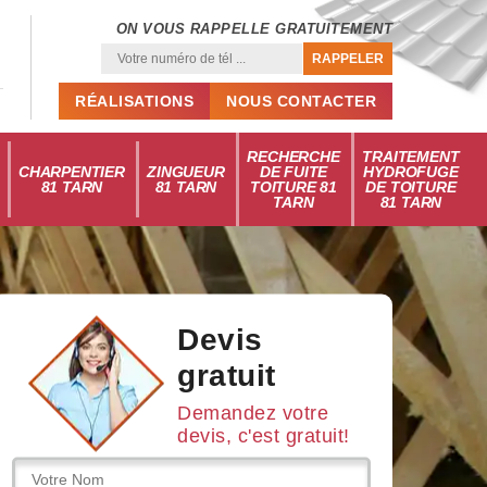
ON VOUS RAPPELLE GRATUITEMENT
RÉALISATIONS
NOUS CONTACTER
RECHERCHE
TRAITEMENT
CHARPENTIER
ZINGUEUR
DE FUITE
HYDROFUGE
81 TARN
81 TARN
TOITURE 81
DE TOITURE
TARN
81 TARN
Devis
gratuit
Demandez votre
devis, c'est gratuit!