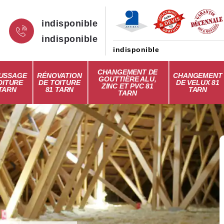
indisponible
indisponible
indisponible
CHANGEMENT DE
USSAGE
RÉNOVATION
CHANGEMENT
GOUTTIÈRE ALU,
OITURE
DE TOITURE
DE VELUX 81
ZINC ET PVC 81
 TARN
81 TARN
TARN
TARN