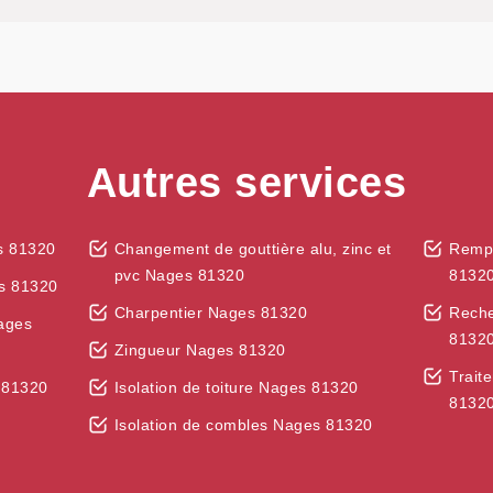
Autres services
s 81320
Changement de gouttière alu, zinc et
Rempl
pvc Nages 81320
8132
s 81320
Charpentier Nages 81320
Reche
Nages
8132
Zingueur Nages 81320
Trait
 81320
Isolation de toiture Nages 81320
8132
Isolation de combles Nages 81320