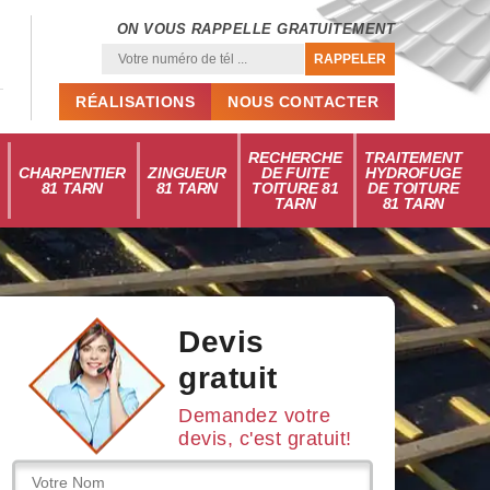
ON VOUS RAPPELLE GRATUITEMENT
RÉALISATIONS
NOUS CONTACTER
RECHERCHE
TRAITEMENT
CHARPENTIER
ZINGUEUR
DE FUITE
HYDROFUGE
81 TARN
81 TARN
TOITURE 81
DE TOITURE
TARN
81 TARN
Devis
gratuit
Demandez votre
devis, c'est gratuit!