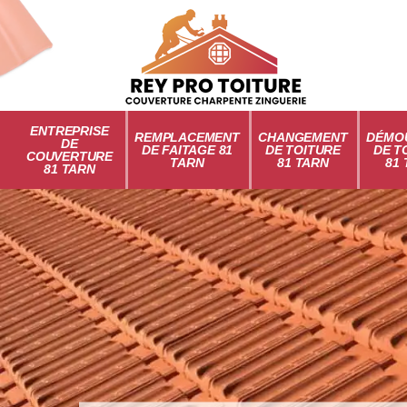
ENTREPRISE
REMPLACEMENT
CHANGEMENT
DÉMO
DE
DE FAITAGE 81
DE TOITURE
DE T
COUVERTURE
TARN
81 TARN
81
81 TARN