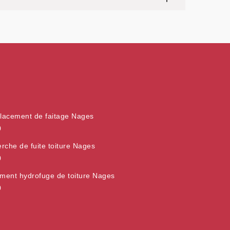
acement de faitage Nages
0
rche de fuite toiture Nages
0
ement hydrofuge de toiture Nages
0