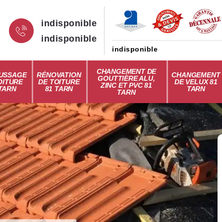
indisponible
indisponible
indisponible
CHANGEMENT DE
USSAGE
RÉNOVATION
CHANGEMENT
GOUTTIÈRE ALU,
OITURE
DE TOITURE
DE VELUX 81
ZINC ET PVC 81
 TARN
81 TARN
TARN
TARN