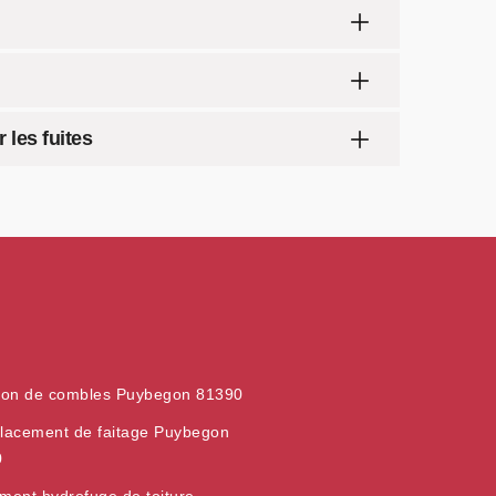
 les fuites
tion de combles Puybegon 81390
acement de faitage Puybegon
0