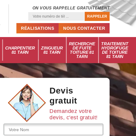
ON VOUS RAPPELLE GRATUITEMENT
RÉALISATIONS
NOUS CONTACTER
RECHERCHE
TRAITEMENT
CHARPENTIER
ZINGUEUR
DE FUITE
HYDROFUGE
81 TARN
81 TARN
TOITURE 81
DE TOITURE
TARN
81 TARN
Devis
gratuit
Demandez votre
devis, c'est gratuit!