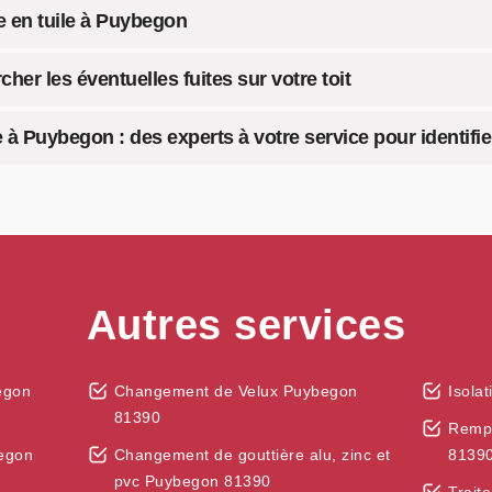
re en tuile à Puybegon
her les éventuelles fuites sur votre toit
 à Puybegon : des experts à votre service pour identifier
Autres services
egon
Changement de Velux Puybegon
Isola
81390
Rempl
egon
Changement de gouttière alu, zinc et
8139
pvc Puybegon 81390