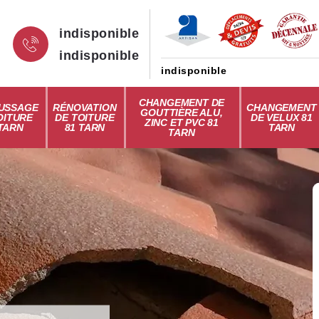
indisponible
indisponible
indisponible
CHANGEMENT DE
USSAGE
RÉNOVATION
CHANGEMENT
GOUTTIÈRE ALU,
OITURE
DE TOITURE
DE VELUX 81
ZINC ET PVC 81
 TARN
81 TARN
TARN
TARN