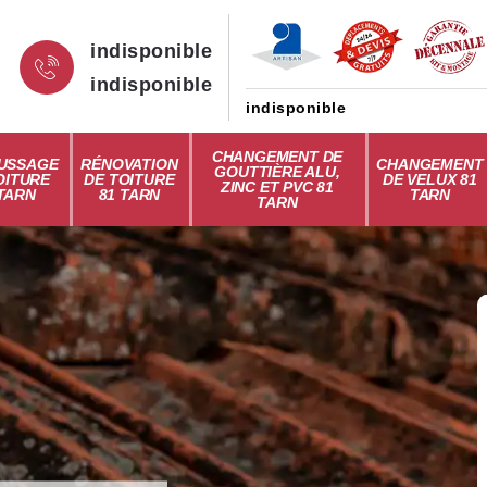
indisponible
indisponible
indisponible
CHANGEMENT DE
USSAGE
RÉNOVATION
CHANGEMENT
GOUTTIÈRE ALU,
OITURE
DE TOITURE
DE VELUX 81
ZINC ET PVC 81
 TARN
81 TARN
TARN
TARN