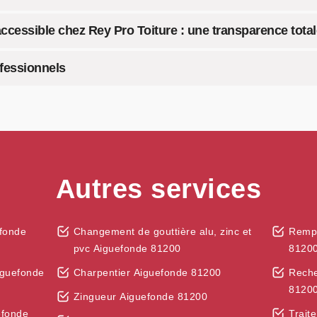
ccessible chez Rey Pro Toiture : une transparence total
fessionnels
Autres services
fonde
Changement de gouttière alu, zinc et
Rempl
pvc Aiguefonde 81200
8120
iguefonde
Charpentier Aiguefonde 81200
Reche
8120
Zingueur Aiguefonde 81200
efonde
Trait