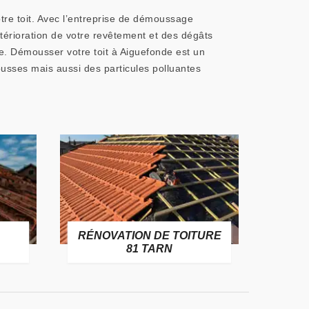
re toit. Avec l’entreprise de démoussage
étérioration de votre revêtement et des dégâts
re. Démousser votre toit à Aiguefonde est un
ousses mais aussi des particules polluantes
RÉNOVATION DE TOITURE
GOUT
81 TARN