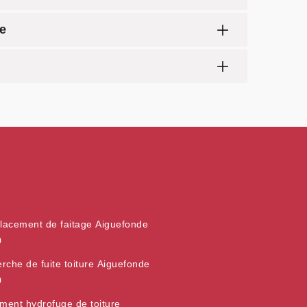
e
acement de faitage Aiguefonde
0
rche de fuite toiture Aiguefonde
0
ement hydrofuge de toiture