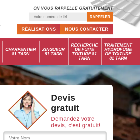
ON VOUS RAPPELLE GRATUITEMENT
RÉALISATIONS
NOUS CONTACTER
RECHERCHE
TRAITEMENT
CHARPENTIER
ZINGUEUR
DE FUITE
HYDROFUGE
81 TARN
81 TARN
TOITURE 81
DE TOITURE
TARN
81 TARN
Devis
gratuit
Demandez votre
devis, c'est gratuit!