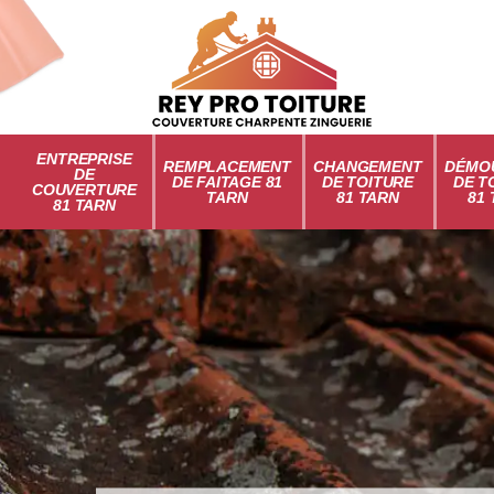
ENTREPRISE
REMPLACEMENT
CHANGEMENT
DÉMO
DE
DE FAITAGE 81
DE TOITURE
DE T
COUVERTURE
TARN
81 TARN
81
81 TARN